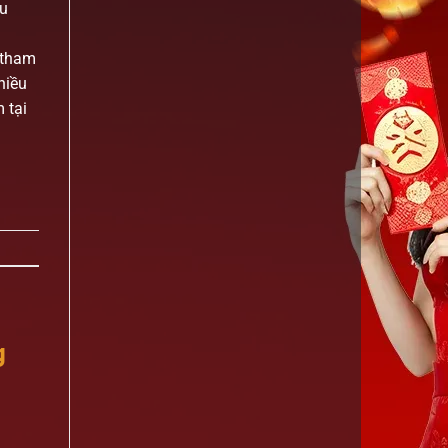
Thẻ
–
ều
Phạt
Top
Hay88
3
–
Mẹo
 tham
Top
Chơi
hiều
3
Siêu
Kinh
Hay
 tại
Nghiệm
Đặt
Cược
Hay
g