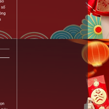
hao
 số
bóng
h
họn