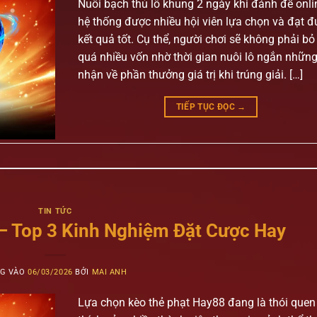
Nuôi bạch thủ lô khung 2 ngày khi đánh đề onlin
hệ thống được nhiều hội viên lựa chọn và đạt 
kết quả tốt. Cụ thể, người chơi sẽ không phải bỏ
quá nhiều vốn nhờ thời gian nuôi lô ngắn nhữn
nhận về phần thưởng giá trị khi trúng giải. […]
TIẾP TỤC ĐỌC
→
TIN TỨC
– Top 3 Kinh Nghiệm Đặt Cược Hay
G VÀO
06/03/2026
BỞI
MAI ANH
Lựa chọn kèo thẻ phạt Hay88 đang là thói quen