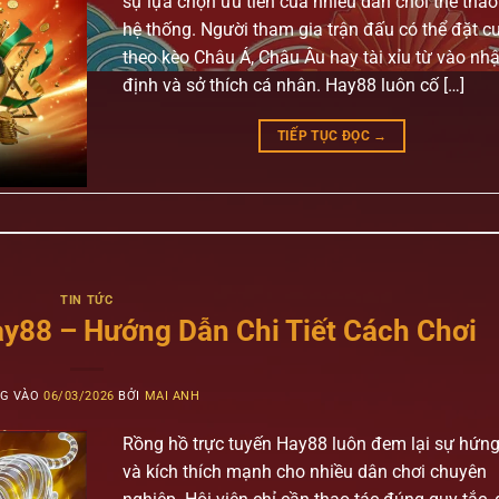
sự lựa chọn ưu tiên của nhiều dân chơi thể thao
hệ thống. Người tham gia trận đấu có thể đặt c
theo kèo Châu Á, Châu Âu hay tài xỉu từ vào nh
định và sở thích cá nhân. Hay88 luôn cố […]
TIẾP TỤC ĐỌC
→
TIN TỨC
y88 – Hướng Dẫn Chi Tiết Cách Chơi
G VÀO
06/03/2026
BỞI
MAI ANH
Rồng hồ trực tuyến Hay88 luôn đem lại sự hứng
và kích thích mạnh cho nhiều dân chơi chuyên