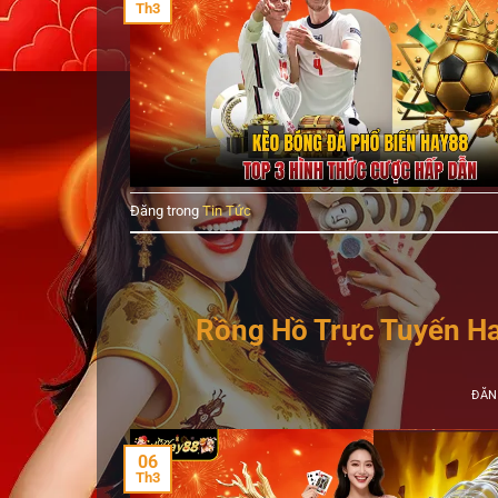
Th3
Đăng trong
Tin Tức
Rồng Hồ Trực Tuyến Ha
ĐĂN
06
Th3