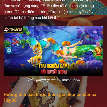
đạn và sử dụng súng để tiêu diệt tối đa sinh vật trong
game. Tất cả điểm thưởng được nhận sẽ chuyển về ví
chính tại hệ thống sau khi kết thúc.
Trải nghiệm game hải huyền thoại
Hướng dẫn các bước tham gia chơi tại bắn cá
Hay88