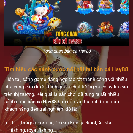
Tổng quan bắn cá Hay88
Tìm hiểu các sảnh cược nổi bật tại bắn cá Hay88
Hiện tại, sảnh game đang hợp tác rất thành công với nhiều
nhà cung cấp được đánh giá là chất lượng và có uy tín cao
trên thị trường. Kết quả là sân chơi đã tung ra rất nhiều
sảnh cược
bắn cá Hay88
hấp dẫn và thu hút đông đảo
khách hàng đến trải nghiệm, đó là:
JILI: Dragon Fortune, Ocean King jackpot, All-star
fishing, royal fishing,…