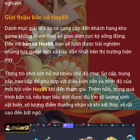
nghiệm.
Giới thiệu bắn cá Hay88
Danh mục giải trí bắn cá cung cấp đến khách hàng kho
game khổng lồ với thiết kế giao diện cực kỳ sống động.
Đến với
bắn cá Hay88
, bạn sẽ luôn được trải nghiệm
những tựa game mới và hấp dẫn nhất trên thị trường hiện
nay.
Trong trò chơi còn hỗ trợ nhiều chế độ như: Sơ cấp, trung
cấp, cao cấp để phù hợp với điều kiện vốn và trình độ của
mỗi hội viên
Hay88
khi đến tham gia. Thêm nữa, trong quá
trình bắn cá, nếu bạn tiêu diệt được đủ lớn số lượng sinh
vật biển, số lượng điểm thưởng nhận về khi kết thúc sẽ rất
cao đến bất ngờ.