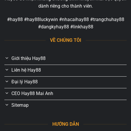
dành riêng cho thành viên.
#hay88 #hay88luckywin #nhacaihay88 #trangchuhay88
#dangkyhay88 #linkhay88
VỀ CHÚNG TÔI
Giới thiệu Hay88
Liên hệ Hay88
Đại lý Hay88
CEO Hay88 Mai Anh
Sitemap
HƯỚNG DẪN