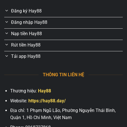
Đăng ký Hay88
Đăng nhập Hay88
Nạp tiền Hay88
Rút tiền Hay88
Tải app Hay88
THÔNG TIN LIÊN HỆ
Thương hiệu:
Hay88
Website:
https://hay88.day/
Địa chỉ: 1 Phạm Ngũ Lão, Phường Nguyễn Thái Bình,
Quận 1, Hồ Chí Minh, Việt Nam