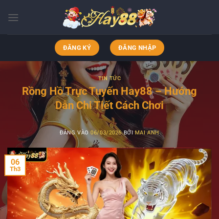
Bỏ
qua
nội
dung
ĐĂNG KÝ
ĐĂNG NHẬP
TIN TỨC
Rồng Hồ Trực Tuyến Hay88 – Hướng
Dẫn Chi Tiết Cách Chơi
ĐĂNG VÀO
06/03/2026
BỞI
MAI ANH
06
Th3