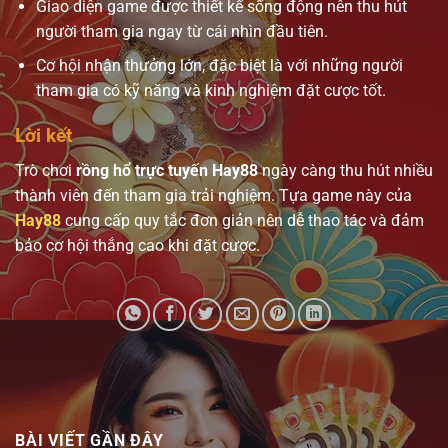
Giao diện game được thiết kế sống động nên thu hút
người tham gia ngay từ cái nhìn đầu tiên.
Cơ hội nhận thưởng lớn, đặc biệt là với những người
tham gia có kỹ năng và kinh nghiệm đặt cược tốt.
Lời kết
Trò chơi
rồng hổ trực tuyến Hay88
ngày càng thu hút nhiều
thành viên đến tham gia trải nghiệm. Tựa game này của
Hay88
cung cấp quy tắc đơn giản nên dễ thao tác và đảm
bảo cơ hội thắng cao khi đặt cược.
BÀI VIẾT GẦN ĐÂY