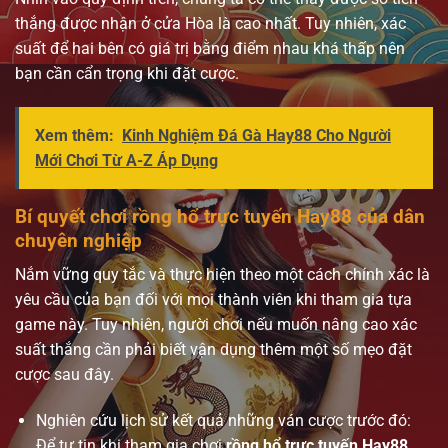
thắng được nhận ở cửa Hòa là cao nhất. Tuy nhiên, xác
suất để hai bên có giá trị bằng điểm nhau khá thấp nên
bạn cần cẩn trọng khi đặt cược.
Xem thêm:
Kinh Nghiệm Đá Gà Hay88 Cho Người
Mới Chơi Từ A-Z Áp Dụng
Bí quyết chơi rồng hổ trực tuyến Hay88 của dân
chuyên nghiệp
Nắm vững quy tắc và thực hiện theo một cách chính xác là
yêu cầu của bạn đối với mọi thành viên khi tham gia tựa
game này. Tuy nhiên, người chơi nếu muốn nâng cao xác
suất thắng cần phải biết vận dụng thêm một số mẹo đặt
cược sau đây.
Nghiên cứu lịch sử kết quả những ván cược trước đó:
Để tự tin khi tham gia chơi
rồng hổ trực tuyến Hay88
,