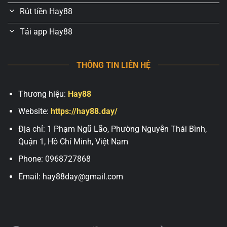
Rút tiền Hay88
Tải app Hay88
THÔNG TIN LIÊN HỆ
Thương hiệu:
Hay88
Website:
https://hay88.day/
Địa chỉ: 1 Phạm Ngũ Lão, Phường Nguyễn Thái Bình,
Quận 1, Hồ Chí Minh, Việt Nam
Phone: 0968727868
Email:
hay88day@gmail.com