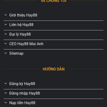
VỀ CHÚNG TÔI
Giới thiệu Hay88
Liên hệ Hay88
Đại lý Hay88
CEO Hay88 Mai Anh
Sitemap
HƯỚNG DẪN
Đăng ký Hay88
Đăng nhập Hay88
Nạp tiền Hay88