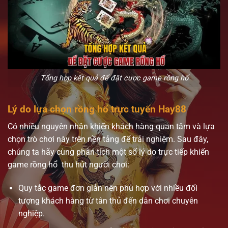
Tổng hợp kết quả để đặt cược game rồng hổ
Lý do lựa chọn rồng hổ trực tuyến Hay88
Có nhiều nguyên nhân khiến khách hàng quan tâm và lựa
chọn trò chơi này trên nền tảng để trải nghiệm. Sau đây,
chúng ta hãy cùng phân tích một số lý do trực tiếp khiến
game rồng hổ thu hút người chơi:
Quy tắc game đơn giản nên phù hợp với nhiều đối
tượng khách hàng từ tân thủ đến dân chơi chuyên
nghiệp.