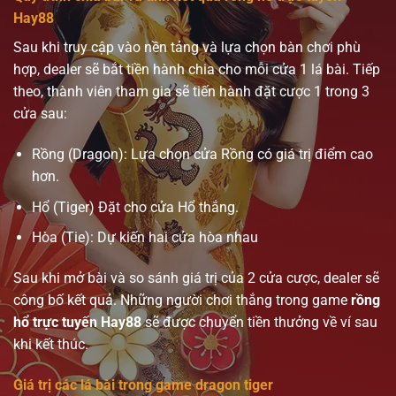
Hay88
Sau khi truy cập vào nền tảng và lựa chọn bàn chơi phù
hợp, dealer sẽ bắt tiền hành chia cho mỗi cửa 1 lá bài. Tiếp
theo, thành viên tham gia sẽ tiến hành đặt cược 1 trong 3
cửa sau:
Rồng (Dragon): Lựa chọn cửa Rồng có giá trị điểm cao
hơn.
Hổ (Tiger) Đặt cho cửa Hổ thắng.
Hòa (Tie): Dự kiến hai cửa hòa nhau
Sau khi mở bài và so sánh giá trị của 2 cửa cược, dealer sẽ
công bố kết quả. Những người chơi thắng trong game
rồng
hổ trực tuyến Hay88
sẽ được chuyển tiền thưởng về ví sau
khi kết thúc.
Giá trị các lá bài trong game dragon tiger