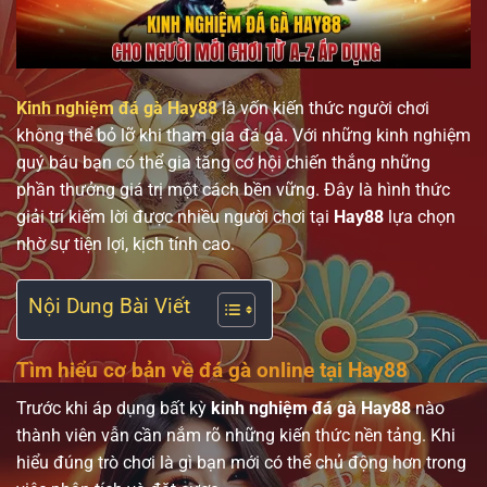
Kinh nghiệm đá gà Hay88
là vốn kiến thức người chơi
không thể bỏ lỡ khi tham gia đá gà. Với những kinh nghiệm
quý báu bạn có thể gia tăng cơ hội chiến thắng những
phần thưởng giá trị một cách bền vững. Đây là hình thức
giải trí kiếm lời được nhiều người chơi tại
Hay88
lựa chọn
nhờ sự tiện lợi, kịch tính cao.
Nội Dung Bài Viết
Tìm hiểu cơ bản về đá gà online tại Hay88
Trước khi áp dụng bất kỳ
kinh nghiệm đá gà Hay88
nào
thành viên vẫn cần nắm rõ những kiến thức nền tảng. Khi
hiểu đúng trò chơi là gì bạn mới có thể chủ động hơn trong