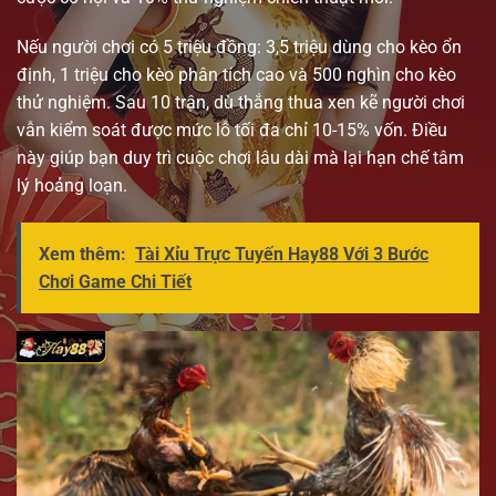
Nếu người chơi có 5 triệu đồng: 3,5 triệu dùng cho kèo ổn
định, 1 triệu cho kèo phân tích cao và 500 nghìn cho kèo
thử nghiệm. Sau 10 trận, dù thắng thua xen kẽ người chơi
vẫn kiểm soát được mức lỗ tối đa chỉ 10-15% vốn. Điều
này giúp bạn duy trì cuộc chơi lâu dài mà lại hạn chế tâm
lý hoảng loạn.
Xem thêm:
Tài Xỉu Trực Tuyến Hay88 Với 3 Bước
Chơi Game Chi Tiết