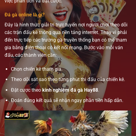
việc phân tích và đặt cược.
Đá gà online là gì?
Đây là hình thức giải trí trực tuyến nơi người chơi theo dõi
các trận đấu kê thông qua nền tảng internet. Thay vì phải
đến trực tiếp các trường gà truyền thống bạn có thể tham
gia bằng điện thoại có kết nối mạng. Bước vào mỗi ván
đấu, các thành viên cần:
Chọn chiến kê tham gia.
Theo dõi sát sao theo từng phút thi đấu của chiến kê.
Đặt cược theo
kinh nghiệm đá gà Hay88
.
Đoán đúng kết quả sẽ nhận ngay phần tiền hấp dẫn.