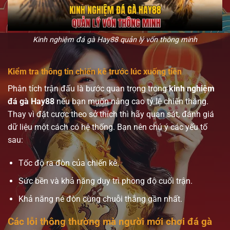
Kinh nghiệm đá gà Hay88 quản lý vốn thông minh
Kiểm tra thông tin chiến kê trước lúc xuống tiền
Phân tích trận đấu là bước quan trọng trong
kinh nghiệm
đá gà Hay88
nếu bạn muốn nâng cao tỷ lệ chiến thắng.
Thay vì đặt cược theo sở thích thì hãy quan sát, đánh giá
dữ liệu một cách có hệ thống. Bạn nên chú ý các yếu tố
sau:
Tốc độ ra đòn của chiến kê.
Sức bền và khả năng duy trì phong độ cuối trận.
Khả năng né đòn cùng chuỗi thắng gần nhất.
Các lỗi thông thường mà người mới chơi đá gà