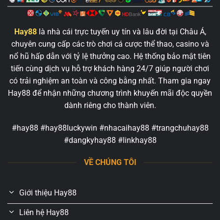
Nghiệm
Hay
Đặt
Cược
Hay
Hay88
là nhà cái trực tuyến uy tín và lâu đời tại Châu Á,
chuyên cung cấp các trò chơi cá cược thể thao, casino và
nổ hũ hấp dẫn với tỷ lệ thưởng cao. Hệ thống bảo mật tiên
tiến cùng dịch vụ hỗ trợ khách hàng 24/7 giúp người chơi
có trải nghiệm an toàn và công bằng nhất. Tham gia ngay
Hay88 để nhận những chương trình khuyến mãi độc quyền
dành riêng cho thành viên.
#hay88 #hay88luckywin #nhacaihay88 #trangchuhay88
#dangkyhay88 #linkhay88
VỀ CHÚNG TÔI
Giới thiệu Hay88
Liên hệ Hay88