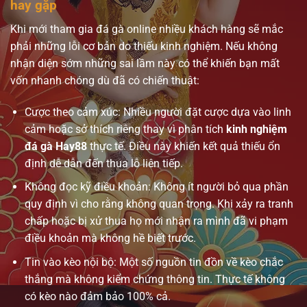
hay gặp
Khi mới tham gia đá gà online nhiều khách hàng sẽ mắc
phải những lỗi cơ bản do thiếu kinh nghiệm. Nếu không
nhận diện sớm những sai lầm này có thể khiến bạn mất
vốn nhanh chóng dù đã có chiến thuật:
Cược theo cảm xúc: Nhiều người đặt cược dựa vào linh
cảm hoặc sở thích riêng thay vì phân tích
kinh nghiệm
đá gà Hay88
thực tế. Điều này khiến kết quả thiếu ổn
định dễ dẫn đến thua lỗ liên tiếp.
Không đọc kỹ điều khoản: Không ít người bỏ qua phần
quy định vì cho rằng không quan trọng. Khi xảy ra tranh
chấp hoặc bị xử thua họ mới nhận ra mình đã vi phạm
điều khoản mà không hề biết trước.
Tin vào kèo nội bộ: Một số nguồn tin đồn về kèo chắc
thắng mà không kiểm chứng thông tin. Thực tế không
có kèo nào đảm bảo 100% cả.