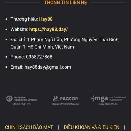
THÔNG TIN LIÊN HỆ
Thương hiệu:
Hay88
Website:
https://hay88.day/
Địa chỉ: 1 Phạm Ngũ Lão, Phường Nguyễn Thái Bình,
Quận 1, Hồ Chí Minh, Việt Nam
Phone: 0968727868
Email:
hay88day@gmail.com
CHÍNH SÁCH BẢO MẬT
|
ĐIỀU KHOẢN VÀ ĐIỀU KIỆN
|