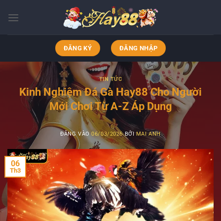
Bỏ
qua
nội
dung
ĐĂNG KÝ
ĐĂNG NHẬP
TIN TỨC
Kinh Nghiệm Đá Gà Hay88 Cho Người
Mới Chơi Từ A-Z Áp Dụng
ĐĂNG VÀO
06/03/2026
BỞI
MAI ANH
06
Th3